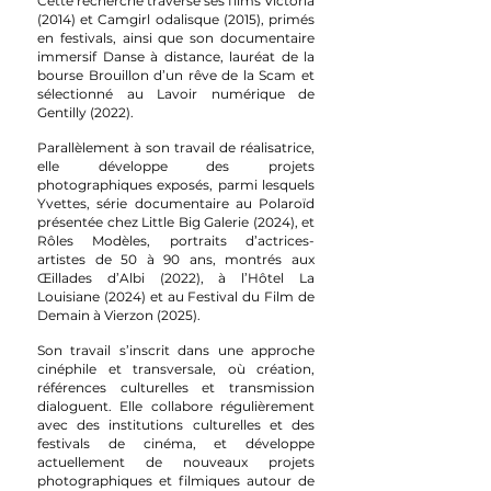
Cette recherche traverse ses films Victoria
(2014) et Camgirl odalisque (2015), primés
en festivals, ainsi que son documentaire
immersif Danse à distance, lauréat de la
bourse Brouillon d’un rêve de la Scam et
sélectionné au Lavoir numérique de
Gentilly (2022).
Parallèlement à son travail de réalisatrice,
elle développe des projets
photographiques exposés, parmi lesquels
Yvettes, série documentaire au Polaroïd
présentée chez Little Big Galerie (2024), et
Rôles Modèles, portraits d’actrices-
artistes de 50 à 90 ans, montrés aux
Œillades d’Albi (2022), à l’Hôtel La
Louisiane (2024) et au Festival du Film de
Demain à Vierzon (2025).
Son travail s’inscrit dans une approche
cinéphile et transversale, où création,
références culturelles et transmission
dialoguent. Elle collabore régulièrement
avec des institutions culturelles et des
festivals de cinéma, et développe
actuellement de nouveaux projets
photographiques et filmiques autour de